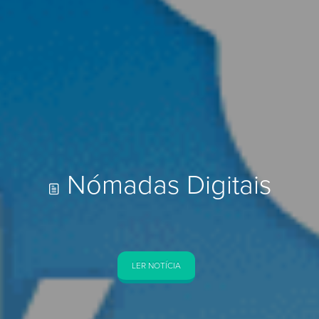
Descubra o
concelho
TRILHOS
Paisagens deslubrantes, natureza intacta,