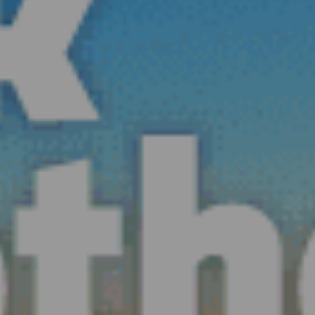
fauna e flora endêmica...
Saber mais