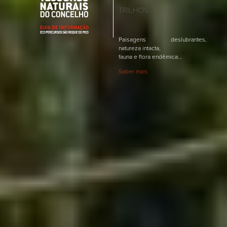
TRILHOS
Paisagens deslubrantes,
natureza intacta,
fauna e flora endêmica...
Saber mais