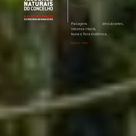
TRILHOS
Paisagens deslubrantes,
natureza intacta,
fauna e flora endêmica...
Saber mais