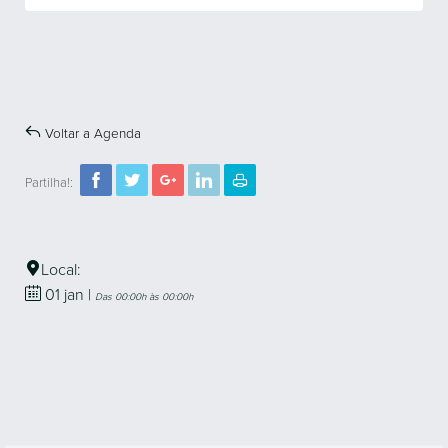
Voltar a Agenda
Partilha!:
Local:
01
jan
|
Das 00:00h às 00:00h