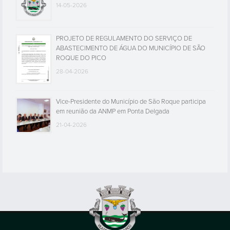
14-05-2026
PROJETO DE REGULAMENTO DO SERVIÇO DE
ABASTECIMENTO DE ÁGUA DO MUNICÍPIO DE SÃO
ROQUE DO PICO
28-04-2026
Vice-Presidente do Município de São Roque participa
em reunião da ANMP em Ponta Delgada
21-04-2026