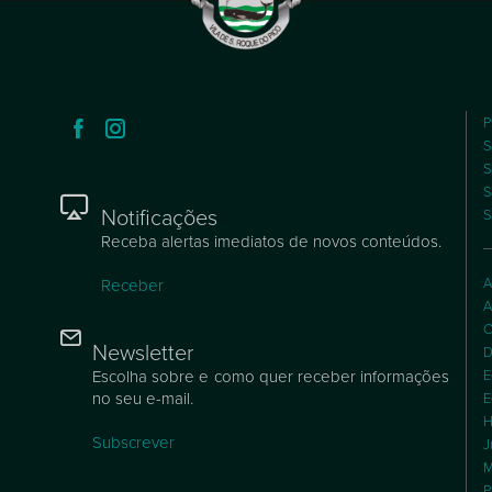
P
S
S
S
Notificações
S
Receba alertas imediatos de novos conteúdos.
A
Receber
A
C
Newsletter
D
Escolha sobre e como quer receber informações
E
no seu e-mail.
E
H
Subscrever
J
M
P