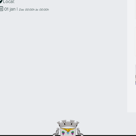
Local:
01
jan
|
Das 00:00h às 00:00h