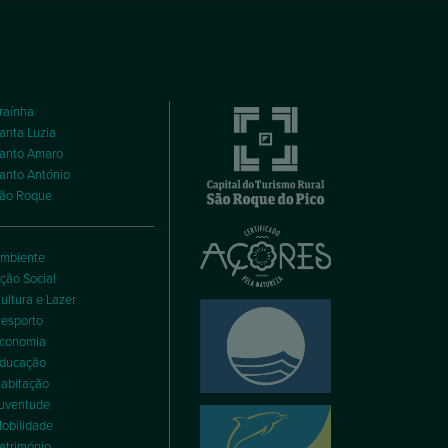
raínha
anta Luzia
anto Amaro
anto António
ão Roque
mbiente
ção Social
ultura e Lazer
esporto
conomia
ducação
abitação
uventude
obilidade
atrimónio