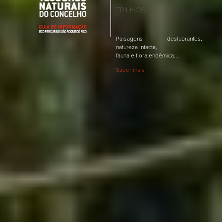
TRILHOS
Paisagens deslubrantes,
natureza intacta,
fauna e flora endêmica...
Saber mais