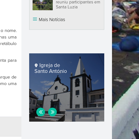
reuniu participantes em
Santa Luzia
Mais Notícias
a o nome.
enas uma
 retábulo
onta para
Igreja de
Furnas de
Santo António
Santo Antón
arque de
como uma