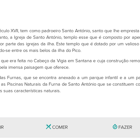
século XVII, tem como padroeiro Santo António, santo que lhe emprest
anto, a Igreja de Santo António, templo esse que é composto por ap
or parte das igrejas da ilha. Este templo que é dotado por um valioso
o-se entre os mais belos da ilha do Pico.
a, que era feita no Cabeço da Vigia em Santana e cuja construção rem
Adega “A
s pela imensa paisagem que oferece.
Buraca”
 das Furnas, que se encontra anexado a um parque infantil e a um p
as Piscinas Naturais da Furna de Santo António que se constituem 
 suas características naturais.
IR
COMER
FAZER