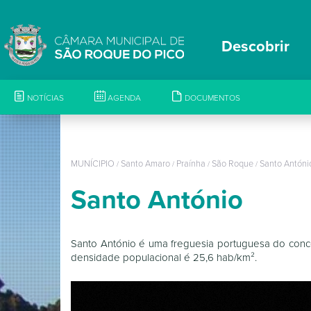
Descobrir
NOTÍCIAS
AGENDA
DOCUMENTOS
MUNÍCIPIO
Santo Amaro
Praínha
São Roque
Santo Antón
/
/
/
/
Santo António
Santo António é uma freguesia portuguesa do conc
densidade populacional é 25,6 hab/km².