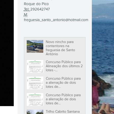
Roque do Pico
Tel:
292642747
M:
freguesia_santo_antonio@hotmail.com
Novo nincho para
contentores na
freguesia de Santo
António
Concurso Público para
Alineação dos últimos 2
lotes -...
Concurso Público para
a alienação de dois
lotes de...
Concurso Público para
a alienação de dois
lotes de...
Trilho Cabrito Santana