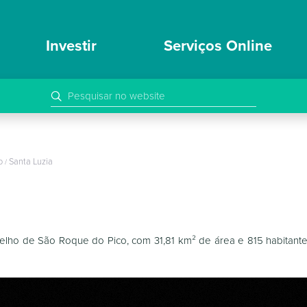
Investir
Serviços Online
io
Santa Luzia
/
elho de São Roque do Pico, com 31,81 km² de área e 815 habitante