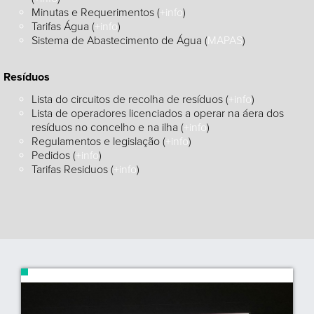
Minutas e Requerimentos (
+info
)
Tarifas Água
(
+info
)
Sistema de Abastecimento de Água
(
MAPAS
)
Resíduos
Lista do circuitos de recolha de resíduos (
+info
)
Lista de operadores licenciados a operar na áera dos
resíduos no concelho e na ilha (
+info
)
Regulamentos e legislação (
+info
)
Pedidos (
+info
)
Tarifas Residuos (
+info
)