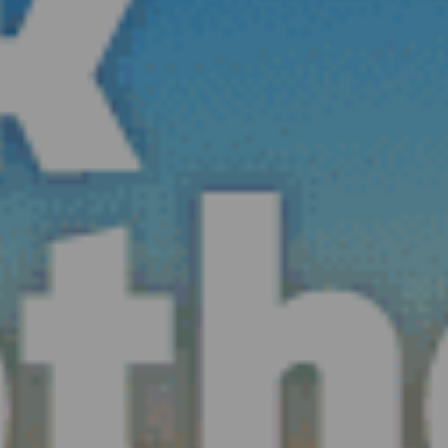
fauna e flora endêmica...
Saber mais