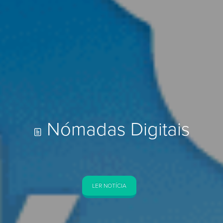
Descubra o
concelho
TRILHOS
Paisagens deslubrantes, natureza intacta,