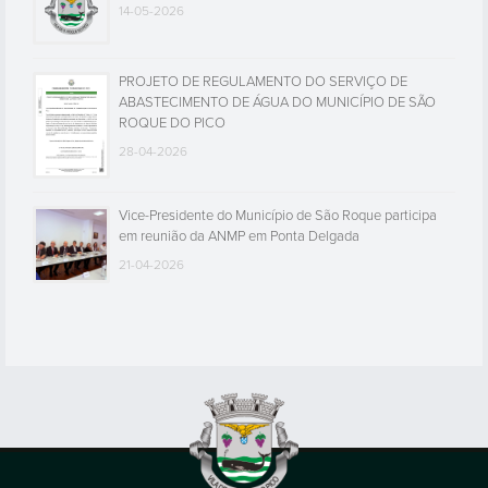
14-05-2026
PROJETO DE REGULAMENTO DO SERVIÇO DE
ABASTECIMENTO DE ÁGUA DO MUNICÍPIO DE SÃO
ROQUE DO PICO
28-04-2026
Vice-Presidente do Município de São Roque participa
em reunião da ANMP em Ponta Delgada
21-04-2026