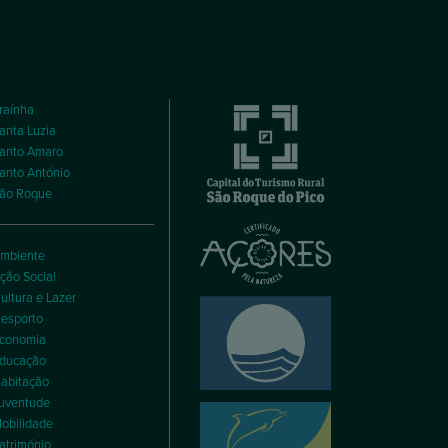
raínha
anta Luzia
anto Amaro
anto António
ão Roque
mbiente
ção Social
ultura e Lazer
esporto
conomia
ducação
abitação
uventude
obilidade
atrimónio