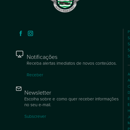
P
S
S
S
Notificações
S
Receba alertas imediatos de novos conteúdos.
A
Receber
A
C
Newsletter
D
Escolha sobre e como quer receber informações
E
no seu e-mail.
E
H
Subscrever
J
M
P