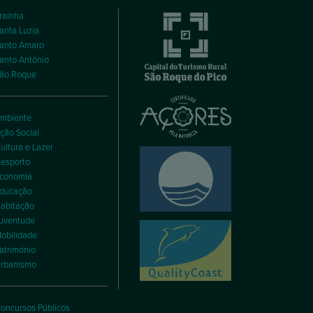
raínha
anta Luzia
anto Amaro
anto António
ão Roque
mbiente
ção Social
ultura e Lazer
esporto
conomia
ducação
abitação
uventude
obilidade
atrimónio
rbanismo
oncursos Públicos