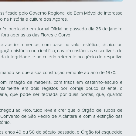
lassificado pelo Governo Regional de Bem Móvel de Interesse
o na história e cultura dos Açores.
foi publicado em Jornal Oficial no passado dia 26 de janeiro
e fora apenas as das Flores e Corvo.
se aos instrumentos, com base no valor estético, técnico ou
gação histórica ou científica; nas circunstâncias suscetíveis de
a integridade; e no critério referente ao génio do respetivo
timando-se que a sua construção remonte ao ano de 1670.
om imitação de madeira, com frisos em castanho-escuro e
ntalmente em dois registos por cornija pouco saliente, o
aria, que pode ser fechada por duas portas, que, quando
chegou ao Pico, tudo leva a crer que o Órgão de Tubos de
o Convento de São Pedro de Alcântara e com a extinção das
tónio.
os anos 40 ou 50 do século passado, o Órgão foi esquecido