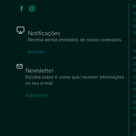
P
S
S
S
Notificações
S
Receba alertas imediatos de novos conteúdos.
A
Receber
A
C
Newsletter
D
Escolha sobre e como quer receber informações
E
no seu e-mail.
E
H
Subscrever
J
M
P
U
C