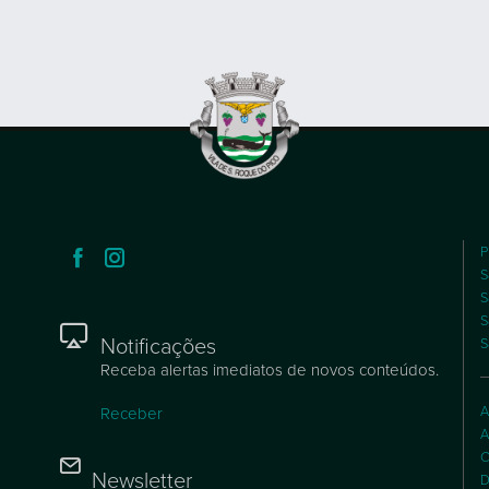
P
S
S
S
Notificações
S
Receba alertas imediatos de novos conteúdos.
A
Receber
A
C
Newsletter
D