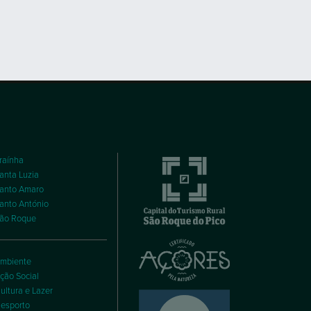
raínha
anta Luzia
anto Amaro
anto António
ão Roque
mbiente
ção Social
ultura e Lazer
esporto