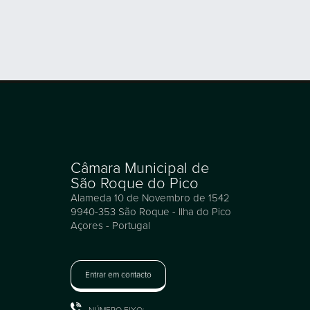
Câmara Municipal de
São Roque do Pico
Alameda 10 de Novembro de 1542
9940-353 São Roque - Ilha do Pico
Açores - Portugal
Entrar em contacto
NÚMERO FIXO: