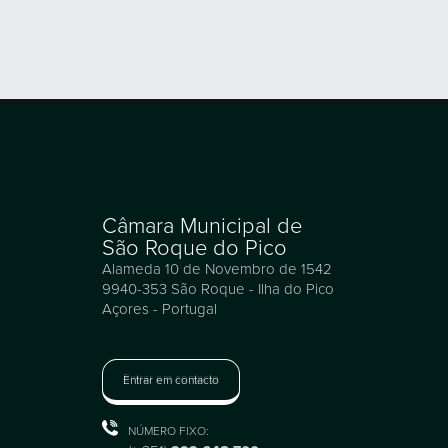
Câmara Municipal de
São Roque do Pico
Alameda 10 de Novembro de 1542
9940-353 São Roque - Ilha do Pico
Açores - Portugal
Entrar em contacto
NÚMERO FIXO: