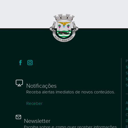
P
S
S
S
Notificações
S
Receba alertas imediatos de novos conteúdos.
A
Receber
A
C
Newsletter
D
Escolha sobre e como quer receber informações
E