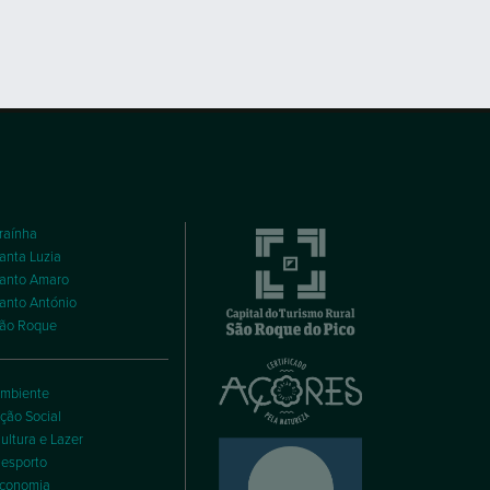
raínha
anta Luzia
anto Amaro
anto António
ão Roque
mbiente
ção Social
ultura e Lazer
esporto
conomia