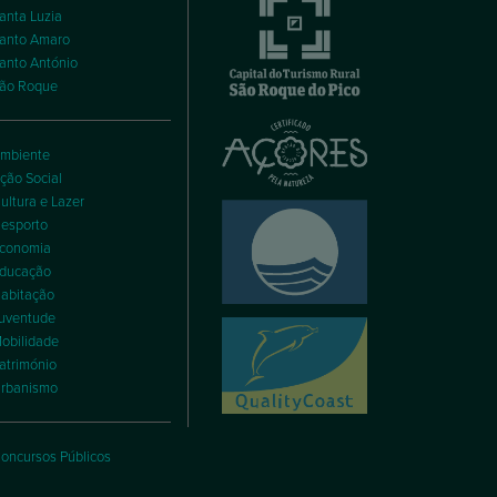
anta Luzia
anto Amaro
anto António
ão Roque
mbiente
ção Social
ultura e Lazer
esporto
conomia
ducação
abitação
uventude
obilidade
atrimónio
rbanismo
oncursos Públicos