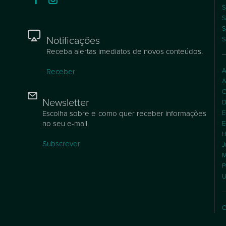
S
S
S
Notificações
S
Receba alertas imediatos de novos conteúdos.
A
Receber
A
C
Newsletter
D
Escolha sobre e como quer receber informações
E
no seu e-mail.
E
H
Subscrever
J
M
P
U
C