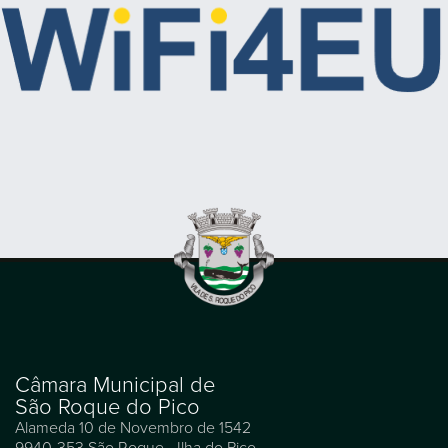
Câmara Municipal de
São Roque do Pico
Alameda 10 de Novembro de 1542
9940-353 São Roque - Ilha do Pico