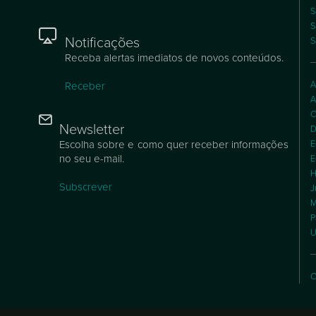
S
S
Notificações
S
Receba alertas imediatos de novos conteúdos.
A
Receber
A
C
Newsletter
D
Escolha sobre e como quer receber informações
E
no seu e-mail.
E
H
Subscrever
J
M
P
U
C