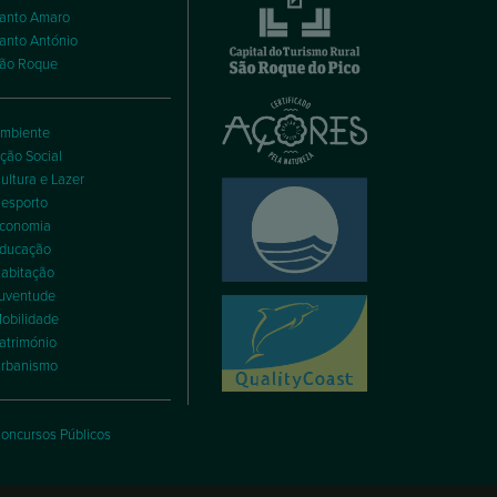
anto Amaro
anto António
ão Roque
mbiente
ção Social
ultura e Lazer
esporto
conomia
ducação
abitação
uventude
obilidade
atrimónio
rbanismo
oncursos Públicos