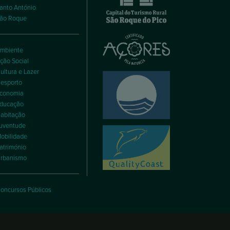
anto António
ão Roque
mbiente
ção Social
ultura e Lazer
esporto
conomia
ducação
abitação
uventude
obilidade
atrimónio
rbanismo
oncursos Públicos