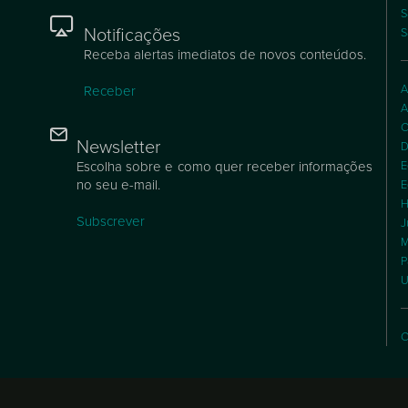
S
Notificações
S
Receba alertas imediatos de novos conteúdos.
A
Receber
A
C
Newsletter
D
Escolha sobre e como quer receber informações
E
no seu e-mail.
E
H
Subscrever
J
M
P
U
C