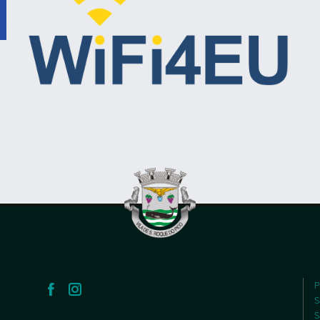
P
S
S