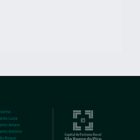
raínha
anta Luzia
anto Amaro
anto António
ão Roque