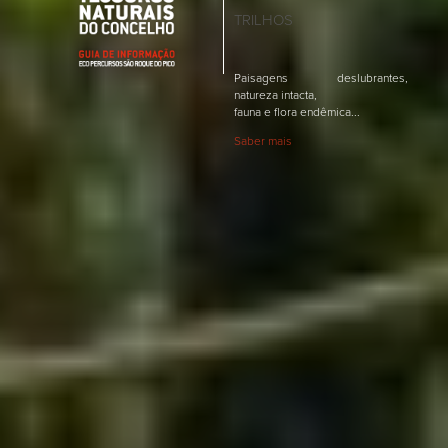
TRILHOS
Paisagens deslubrantes,
natureza intacta,
fauna e flora endêmica...
Saber mais