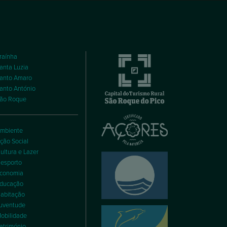
raínha
anta Luzia
anto Amaro
anto António
ão Roque
mbiente
ção Social
ultura e Lazer
esporto
conomia
ducação
abitação
uventude
obilidade
atrimónio