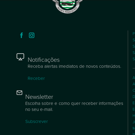
P
S
S
S
Notificações
S
Receba alertas imediatos de novos conteúdos.
A
Receber
A
C
Newsletter
D
Escolha sobre e como quer receber informações
E
no seu e-mail.
E
H
Subscrever
J
M
P