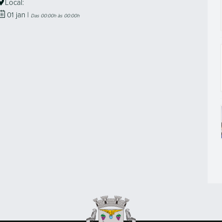
Local:
01
jan
|
Das 00:00h às 00:00h