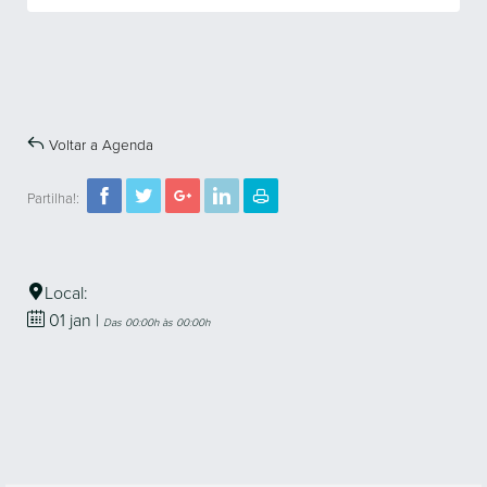
Voltar a Agenda
Partilha!:
Local:
01
jan
|
Das 00:00h às 00:00h