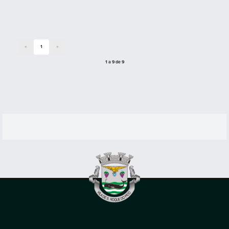
«
1
»
1 a 9 de 9