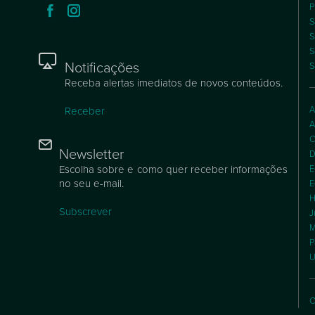
P
S
S
S
Notificações
S
Receba alertas imediatos de novos conteúdos.
A
Receber
A
C
Newsletter
D
Escolha sobre e como quer receber informações
E
no seu e-mail.
E
H
Subscrever
J
M
P
U
C