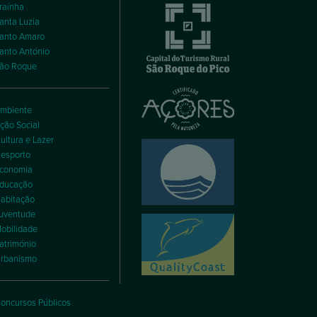
raínha
anta Luzia
anto Amaro
anto António
ão Roque
mbiente
ção Social
ultura e Lazer
esporto
conomia
ducação
abitação
uventude
obilidade
atrimónio
rbanismo
oncursos Públicos