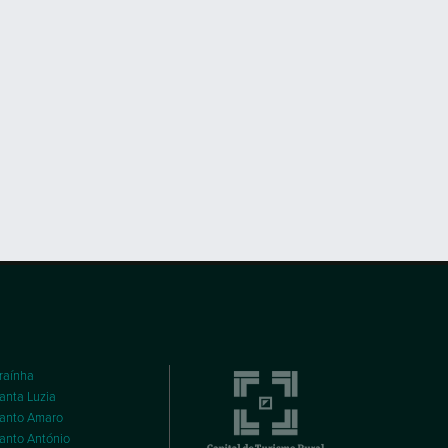
raínha
anta Luzia
anto Amaro
anto António