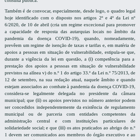
consulta pública.
Também é de convocar, especialmente, desde logo, o quadro legal
hoje identificado com o disposto nos artigos 2º e 4º da Lei nº
6/2020, de 10 de abril (cria um r
egime excecional para promover
a capacidade de resposta das autarquias locais
no âmbito da
pandemia da doença COVID-19), quando, nomeadamente,
prevêem um regime de isenção de taxas e tarifas e, em matéria de
apoios a pessoas em situação de vulnerabilidade, estipula-se que,
(i)
d
urante a vigência da lei em questão, a
competência para a
prestação dos apoios a pessoas
em situação de vulnerabilidade
previstos na alínea v) do n.º 1 do artigo 33.º da Lei n.º 75/2013, de
12 de setembro, na sua redação atual, naquele âmbito e quando
estejam associados ao combate
à pandemia da doença COVID-19,
considera-se legalmente delegada no presidente da câmara
(ii)
municipal; que
os apoios previstos no número anterior podem
ser concedidos independentemente da
existência de regulamento
municipal ou de parceria com entidades competentes da
administração
central e com instituições particulares de
(iii)
solidariedade social; e que
os atos praticados ao abrigo do n.º
1 devem ser comunicados aos membros do órgão executivo e ao