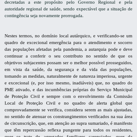
decretadas a este propósito pelo Governo Regional e pela
autoridade regional de saúde, sendo expectável que a situação de
contingência seja novamente prorrogada.
Nestes termos, no domínio local autárquico, e verificando-se um
quadro de excecional emergência para o atendimento e socorro
das populações afetadas pela pandemia, a autarquia pode e deve
continuar a conferir o seu contributo no sentido de que os
objetivos subjacentes possam ser o melhor possível prosseguidos,
em vista da saúde, da segurança e da vida das populações,
tomando as medidas, naturalmente de natureza imperiosa, urgente
e excecional (e, por isso mesmo, inadiáveis) que, no quadro do
PME ativado, e das incumbências próprias do Serviço Municipal
de Proteção Civil e sempre com o envolvimento da Comissão
Local de Proteção Civil e no quadro de alerta global que
comprovadamente se verifica, considera serem as mais ajustadas,
no sentido de atenuar os constrangimentos verificados na sua área
de circunscrição, que, em atenção ao supra sumariado, é manifesto
que têm repercussão reflexa pungente para todos os residentes,
quer se trate de agregados familiares carenciados, quer da