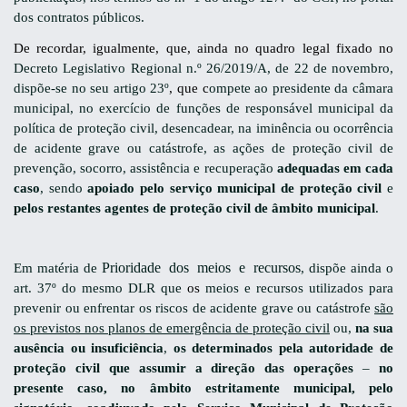
dos contratos públicos.
De recordar, igualmente, que, ainda no quadro legal fixado no
Decreto Legislativo Regional n.º 26/2019/A, de 22 de novembro,
dispõe-se no seu artigo 23º
, que c
ompete ao presidente da câmara
municipal, no exercício de funções de responsável municipal da
política de proteção civil, desencadear, na iminência ou ocorrência
de acidente grave ou catástrofe, as ações de proteção civil de
prevenção, socorro, assistência e recuperação
adequadas em cada
caso
, sendo
apoiado pelo serviço municipal de proteção civil
e
pelos restantes agentes de proteção civil de âmbito municipal
.
Prioridade dos meios e recursos
Em matéria de
, dispõe ainda o
art. 37º do mesmo DLR que
os
meios e recursos utilizados para
prevenir ou enfrentar os riscos de acidente grave ou catástrofe
são
os previstos nos planos de emergência de proteção civil
ou,
na sua
ausência ou insuficiência
,
os determinados pela autoridade de
proteção civil que assumir a direção das operações
–
no
presente caso, no âmbito estritamente municipal, pelo