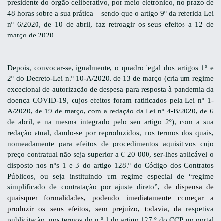
presidente do órgão deliberativo, por meio eletrónico, no prazo de
48 horas sobre a sua prática – sendo que o artigo 9º da referida Lei
nº 6/2020, de 10 de abril, faz retroagir os seus efeitos a 12 de
março de 2020.
Depois, convocar-se, igualmente, o quadro legal dos
artigos 1º e
2º do
Decreto-Lei n.º 10-A/2020, de
13 de março (cria um regime
excecional de autorização de despesa para resposta à pandemia da
doença COVID-19, cujos efeitos foram ratificados pela Lei nº 1-
A/2020, de 19 de março, com a redação da Lei nº 4-B/2020, de 6
de abril, e na mesma integrado pelo seu artigo 2º), com a sua
redação atual, dando-se por reproduzidos, nos termos dos quais,
nomeadamente para efeitos de procedimentos aquisitivos cujo
preço contratual não seja superior a € 20 000, ser-lhes aplicável o
disposto nos nºs 1 e 3 do artigo 128.º do Código dos Contratos
Públicos, ou seja instituindo um regime especial de “regime
simplificado de contratação por ajuste direto”,
de dispensa de
quaisquer formalidades, podendo imediatamente começar a
produzir os seus efeitos, sem prejuízo, todavia, da
respetiva
publicitação, nos termos do n.º 1 do artigo 127.º do CCP, no portal