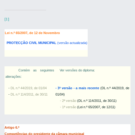
[1]
Lei n.º 65/2007, de 12 de Novembro
PROTECÇÃO CIVIL MUNICIPAL
(versão actualizada)
Contém as seguintes
Ver versões do diploma:
alterações:
-
DL n.º 44/2019, de 01/04
- 3ª versão - a mais recente
(DL n.º 44/2019, de
-
DL n.º 114/2011, de 30/11
01/04)
- 2ª versão
(DL n.º 114/2011, de 30/11)
- 1ª versão
(Lei n.º 65/2007, de 12/11)
Artigo 6.º
Competências do presidente da câmara municipal