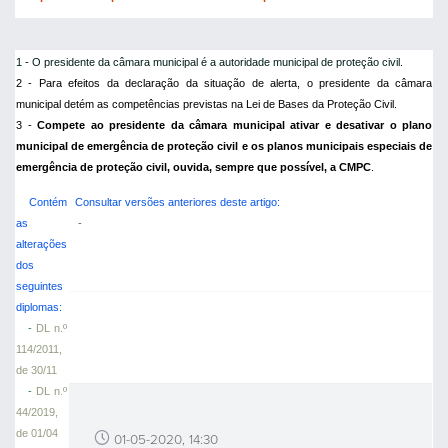
1 - O presidente da câmara municipal é a autoridade municipal de proteção civil.
2 - Para efeitos da declaração da situação de alerta, o presidente da câmara
municipal detém as competências previstas na Lei de Bases da Proteção Civil.
3 -
Compete ao presidente da câmara municipal ativar e desativar o plano
municipal de emergência de proteção civil e os planos municipais especiais de
emergência de proteção civil, ouvida, sempre que possível, a CMPC
.
Contém
Consultar versões anteriores deste artigo:
as
-
alterações
dos
seguintes
diplomas:
-
DL n.º
114/2011,
de 30/11
-
DL n.º
44/2019,
de 01/04
01-05-2020, 14:30