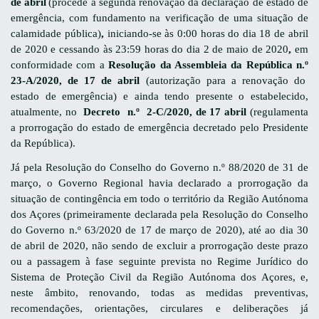
de abril
(p
rocede à segunda renovação da declaração de estado de
emergência, com fundamento
na verificação de uma situação de
calamidade pública)
,
iniciando-se às 0:00 horas
do dia 18 de abril
de 2020 e cessando às 23:59 horas do dia 2 de maio de 2020
,
em
conformidade com a
Resolução da Assembleia da República n.º
23-A/2020, de 17 de abril
(a
utorização para a renovação do
estado de emergência
) e ainda tendo presente o estabelecido,
atualmente, no
Decreto n.º
2-C/2020,
de 17 abril
(regulamenta
a prorrogação do estado de emergência decretado pelo Presidente
da República).
Já pela Resolução do Conselho do Governo n.º 88/2020 de 31 de
março, o Governo Regional havia declarado a prorrogação da
situação de contingência em todo o território da Região Autónoma
dos Açores (primeiramente declarada pela Resolução do Conselho
do Governo n.º 63/2020 de 17 de março de 2020), até ao dia 30
de abril de 2020, não sendo de excluir a prorrogação deste prazo
ou a passagem à fase seguinte prevista no Regime Jurídico do
Sistema de Proteção Civil da Região Autónoma dos Açores, e,
neste âmbito, renovando, todas as medidas preventivas,
recomendações, orientações, circulares e deliberações já