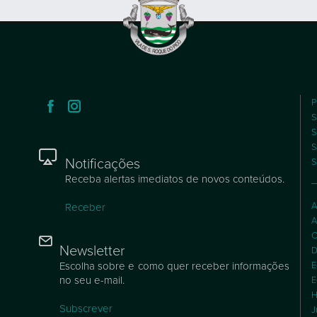
P
S
S
S
Notificações
S
Receba alertas imediatos de novos conteúdos.
A
Receber
A
C
Newsletter
D
Escolha sobre e como quer receber informações
E
no seu e-mail.
E
H
Subscrever
J