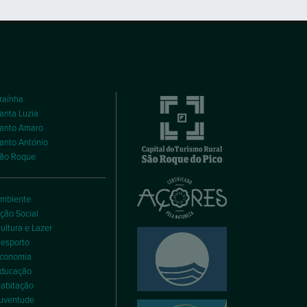
raínha
anta Luzia
anto Amaro
anto António
ão Roque
mbiente
ção Social
ultura e Lazer
esporto
conomia
ducação
abitação
uventude