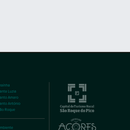
raínha
anta Luzia
anto Amaro
anto António
ão Roque
mbiente