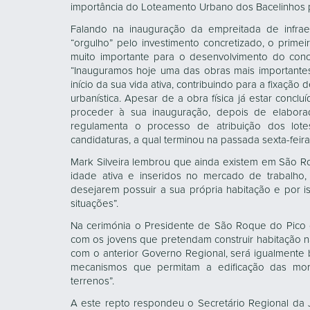
importância do Loteamento Urbano dos Bacelinhos par
Falando na inauguração da empreitada de infrae
“orgulho” pelo investimento concretizado, o prim
muito importante para o desenvolvimento do conc
“Inauguramos hoje uma das obras mais importantes
início da sua vida ativa, contribuindo para a fixaçã
urbanística. Apesar de a obra física já estar conc
proceder à sua inauguração, depois de elabor
regulamenta o processo de atribuição dos lot
candidaturas, a qual terminou na passada sexta-feira
Mark Silveira lembrou que ainda existem em São Ro
idade ativa e inseridos no mercado de trabalho
desejarem possuir a sua própria habitação e por i
situações”.
Na cerimónia o Presidente de São Roque do Pico 
com os jovens que pretendam construir habitação n
com o anterior Governo Regional, será igualmente b
mecanismos que permitam a edificação das mora
terrenos”.
A este repto respondeu o Secretário Regional da J