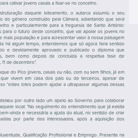
a cativar jovens casais a fixar-se no concelho.
struturação daquele loteamento, o autarca assumiu o seu
eiro do género construído pela Câmara, adiantando que será
elho e particularmente para a freguesia de Santo António:
 para o futuro deste concelho, que vai apoiar os jovens no
o de mais população e para acrescentar valor à nossa paisagem
luída há algum tempo, entendemos que só agora faria sentido
ado e devidamente aprovado e publicado o diploma que
es, bem como depois de concluída a respetiva fase de
, 11 de dezembro”.
que do Pico jovens, casais ou não, com ou sem filhos, já em
, que vivem em casa dos pais ou de terceiros, apesar de
sso “estes lotes podem ajudar a ultrapassar algumas dessas
deixou por outro lado um apelo ao Governo para colaborar
aquele local: “No seguimento do entendimento que já existia
em-vinda e necessária a ajuda do atual, no sentido de criar
dias por parte dos interessados, após a aquisição dos
uventude, Qualificação Profissional e Emprego. Presente na