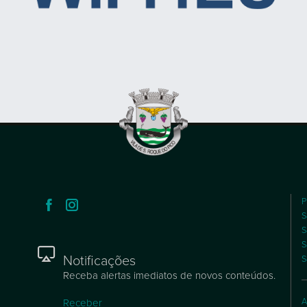
P
S
S
S
Notificações
S
Receba alertas imediatos de novos conteúdos.
A
Receber