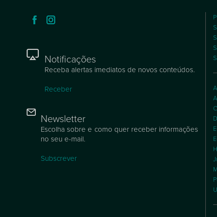
P
S
S
S
Notificações
S
Receba alertas imediatos de novos conteúdos.
A
Receber
A
C
Newsletter
D
Escolha sobre e como quer receber informações
E
no seu e-mail.
E
H
Subscrever
J
M
P
U