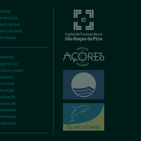
raínha
anta Luzia
anto Amaro
anto António
ão Roque
mbiente
ção Social
ultura e Lazer
esporto
conomia
ducação
abitação
uventude
obilidade
atrimónio
rbanismo