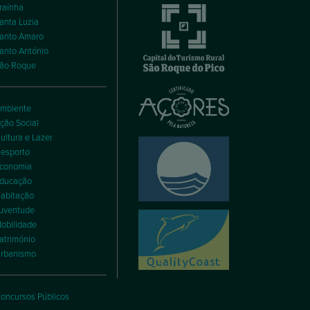
raínha
anta Luzia
anto Amaro
anto António
ão Roque
mbiente
ção Social
ultura e Lazer
esporto
conomia
ducação
abitação
uventude
obilidade
atrimónio
rbanismo
oncursos Públicos