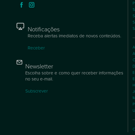
P
S
S
S
Notificações
S
Receba alertas imediatos de novos conteúdos.
A
Receber
A
C
Newsletter
D
Escolha sobre e como quer receber informações
E
no seu e-mail.
E
H
Subscrever
J
M
P
U
C