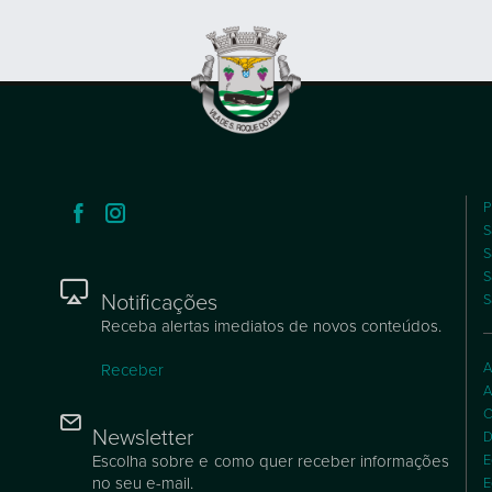
P
S
S
S
Notificações
S
Receba alertas imediatos de novos conteúdos.
A
Receber
A
C
Newsletter
D
Escolha sobre e como quer receber informações
E
no seu e-mail.
E