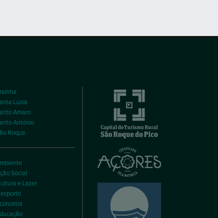
raínha
anta Luzia
anto Amaro
anto António
ão Roque
mbiente
ção Social
ultura e Lazer
esporto
conomia
ducação