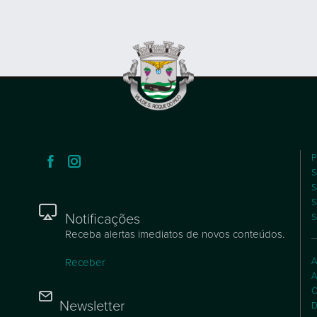
P
S
S
S
Notificações
S
Receba alertas imediatos de novos conteúdos.
A
Receber
A
C
Newsletter
D