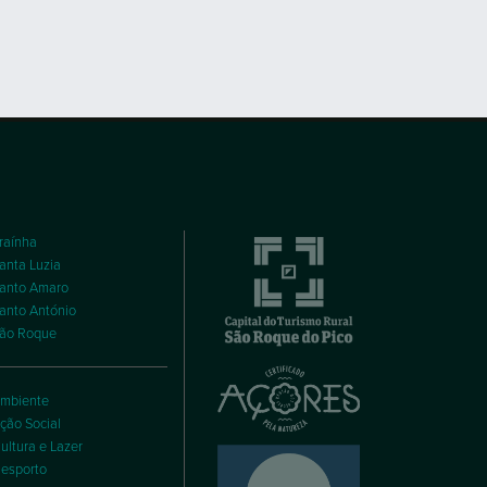
raínha
anta Luzia
anto Amaro
anto António
ão Roque
mbiente
ção Social
ultura e Lazer
esporto