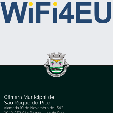
Câmara Municipal de
São Roque do Pico
Alameda 10 de Novembro de 1542
9940-353 São Roque - Ilha do Pico