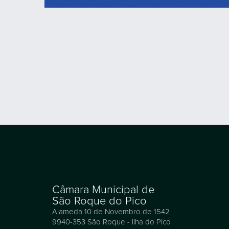
Câmara Municipal de
São Roque do Pico
Alameda 10 de Novembro de 1542
9940-353 São Roque - Ilha do Pico