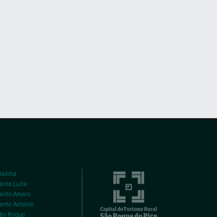
raínha
anta Luzia
anto Amaro
anto António
ão Roque