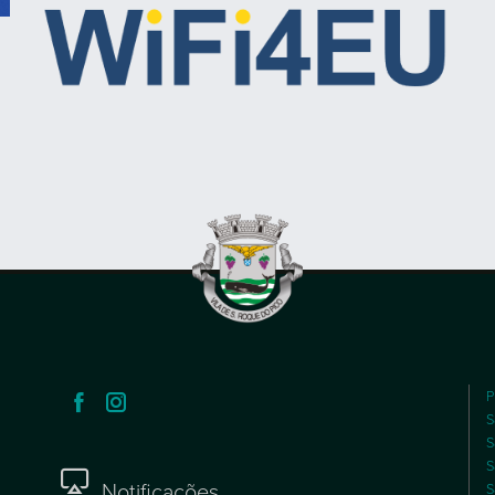
P
S
S
S
Notificações
S