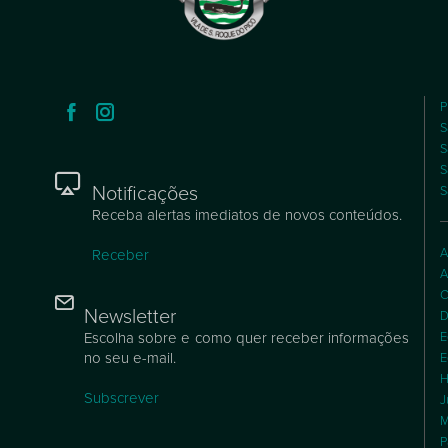
P
S
S
S
Notificações
S
Receba alertas imediatos de novos conteúdos.
A
Receber
A
C
Newsletter
D
Escolha sobre e como quer receber informações
E
no seu e-mail.
E
H
Subscrever
J
M
P