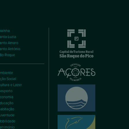
raínha
anta Luzia
anto Amaro
anto António
ão Roque
mbiente
ção Social
ultura e Lazer
esporto
conomia
ducação
abitação
uventude
obilidade
atrimónio