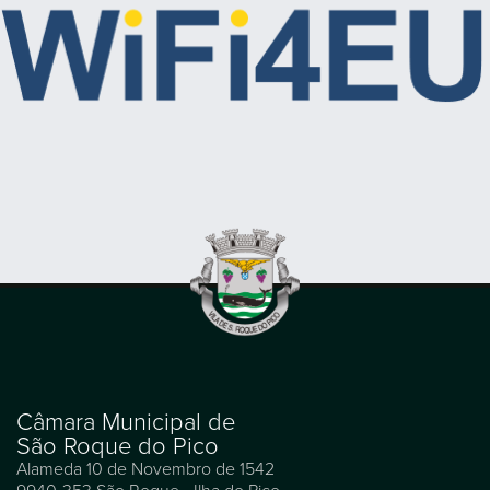
Câmara Municipal de
São Roque do Pico
Alameda 10 de Novembro de 1542