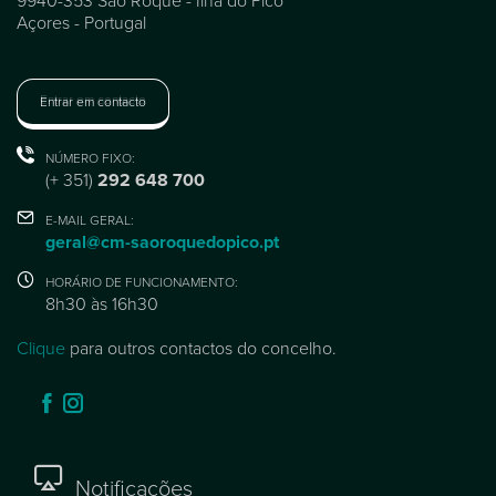
9940-353 São Roque - Ilha do Pico
Açores - Portugal
Entrar em contacto
NÚMERO FIXO:
(+ 351)
292 648 700
E-MAIL GERAL:
geral@cm-saoroquedopico.pt
HORÁRIO DE FUNCIONAMENTO:
8h30 às 16h30
Clique
para outros contactos do concelho.
Notificações