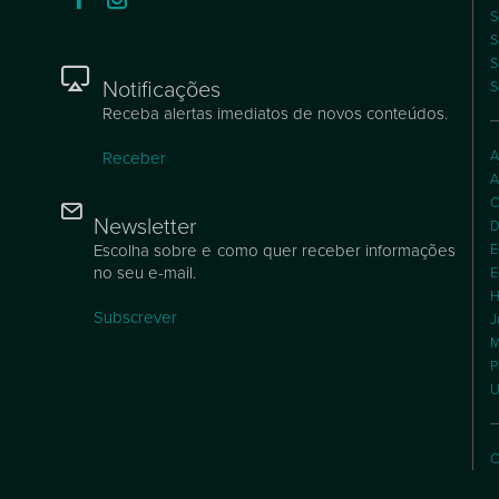
S
S
S
Notificações
S
Receba alertas imediatos de novos conteúdos.
A
Receber
A
C
Newsletter
D
Escolha sobre e como quer receber informações
E
no seu e-mail.
E
H
Subscrever
J
M
P
U
C