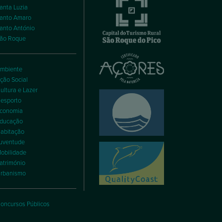
anta Luzia
anto Amaro
anto António
ão Roque
mbiente
ção Social
ultura e Lazer
esporto
conomia
ducação
abitação
uventude
obilidade
atrimónio
rbanismo
oncursos Públicos