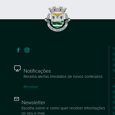
P
S
S
S
Notificações
S
Receba alertas imediatos de novos conteúdos.
A
Receber
A
C
Newsletter
D
Escolha sobre e como quer receber informações
E
no seu e-mail.
E