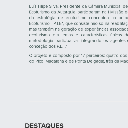
Luís Filipe Silva, Presidente da Câmara Municipal 
Ecoturismo da Autarquia, participaram na I Missã
da estratégia de ecoturismo concebida na prim
Ecoturismo - P.T.E.", que consiste não só na reabilita
mas também na geração de experiências associadas.”
ecoturismo em temas e características únicas de
metodologia participativa, integrando os agente
conceção dos P.E.T.”
O projeto é composto por 17 parceiros: quatro do
do Pico, Madalena e de Ponta Delgada), três da Mad
DESTAQUES