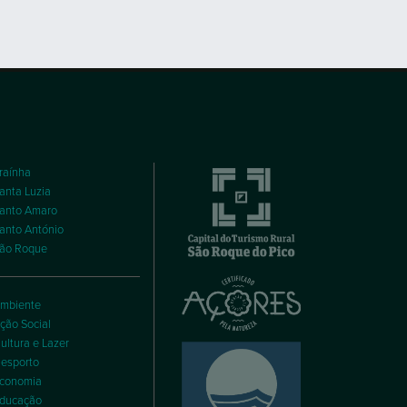
raínha
anta Luzia
anto Amaro
anto António
ão Roque
mbiente
ção Social
ultura e Lazer
esporto
conomia
ducação