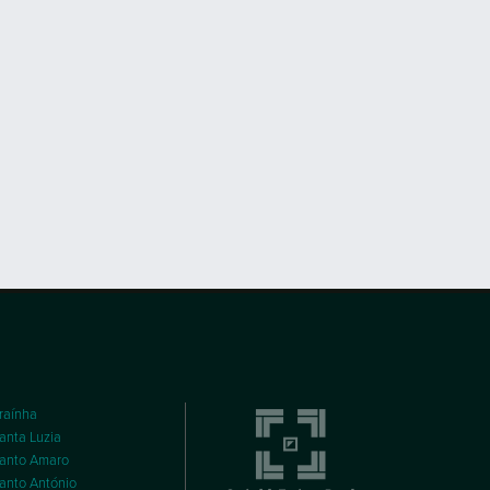
raínha
anta Luzia
anto Amaro
anto António