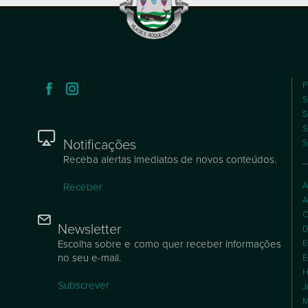
P
S
S
S
Notificações
S
Receba alertas imediatos de novos conteúdos.
A
Receber
A
C
Newsletter
D
Escolha sobre e como quer receber informações
E
no seu e-mail.
E
H
Subscrever
J
M