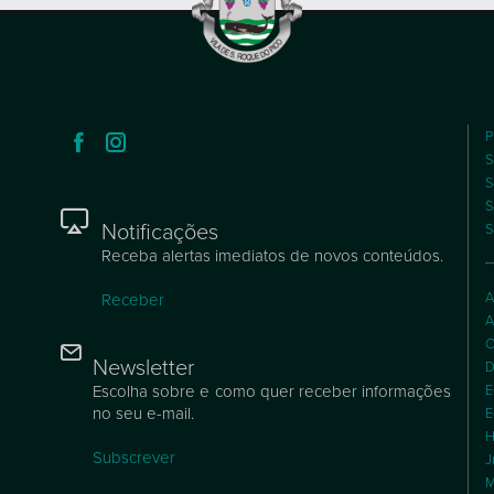
P
S
S
S
Notificações
S
Receba alertas imediatos de novos conteúdos.
A
Receber
A
C
Newsletter
D
Escolha sobre e como quer receber informações
E
no seu e-mail.
E
H
Subscrever
J
M