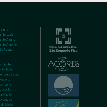
raínha
anta Luzia
anto Amaro
anto António
ão Roque
mbiente
ção Social
ultura e Lazer
esporto
conomia
ducação
abitação
uventude
obilidade