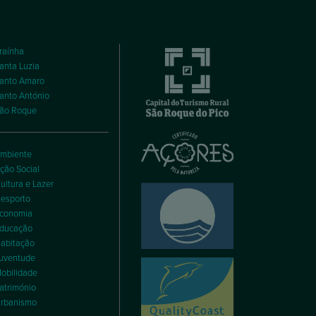
raínha
anta Luzia
anto Amaro
anto António
ão Roque
mbiente
ção Social
ultura e Lazer
esporto
conomia
ducação
abitação
uventude
obilidade
atrimónio
rbanismo