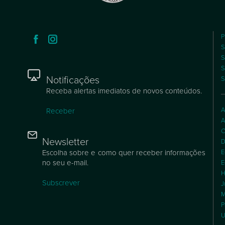
P
S
S
S
Notificações
S
Receba alertas imediatos de novos conteúdos.
A
Receber
A
C
Newsletter
D
Escolha sobre e como quer receber informações
E
no seu e-mail.
E
H
Subscrever
J
M
P
U