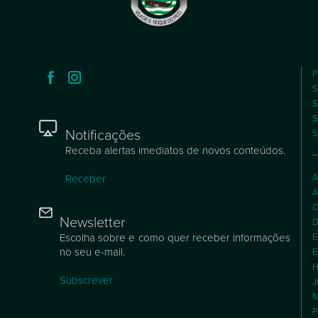
P
S
S
S
Notificações
S
Receba alertas imediatos de novos conteúdos.
A
Receber
A
C
Newsletter
D
Escolha sobre e como quer receber informações
E
no seu e-mail.
E
H
Subscrever
J
M
P