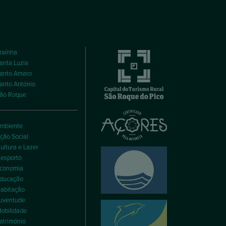
raínha
anta Luzia
anto Amaro
anto António
ão Roque
mbiente
ção Social
ultura e Lazer
esporto
conomia
ducação
abitação
uventude
obilidade
atrimónio