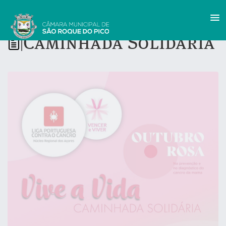
Caminhada Solidária
|