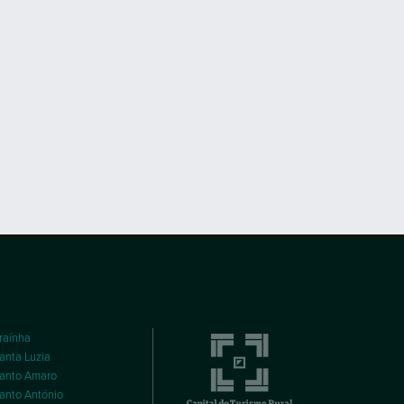
raínha
anta Luzia
anto Amaro
anto António