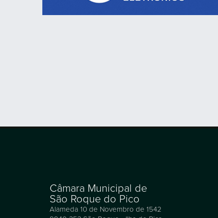
Câmara Municipal de
São Roque do Pico
Alameda 10 de Novembro de 1542