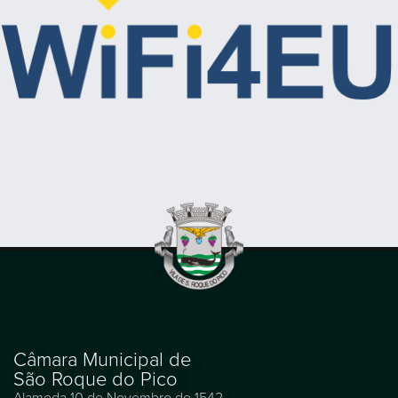
Câmara Municipal de
São Roque do Pico
Alameda 10 de Novembro de 1542