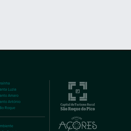
raínha
anta Luzia
anto Amaro
anto António
ão Roque
mbiente