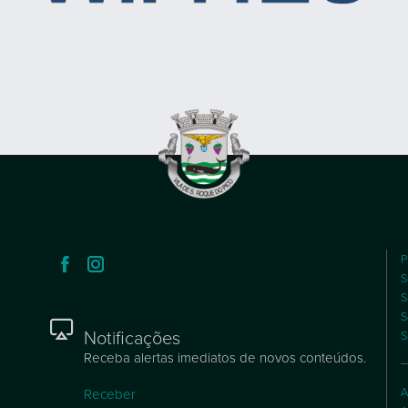
P
S
S
S
Notificações
S
Receba alertas imediatos de novos conteúdos.
A
Receber