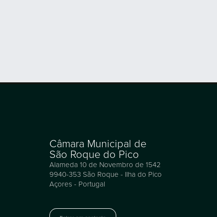
Câmara Municipal de
São Roque do Pico
Alameda 10 de Novembro de 1542
9940-353 São Roque - Ilha do Pico
Açores - Portugal