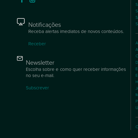
S
S
S
Notificações
S
Receba alertas imediatos de novos conteúdos.
A
Receber
A
C
Newsletter
D
Escolha sobre e como quer receber informações
E
no seu e-mail.
E
H
Subscrever
J
M
P
U
C