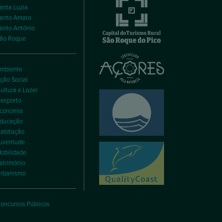
anta Luzia
anto Amaro
anto António
ão Roque
mbiente
ção Social
ultura e Lazer
esporto
conomia
ducação
abitação
uventude
obilidade
atrimónio
rbanismo
oncursos Públicos