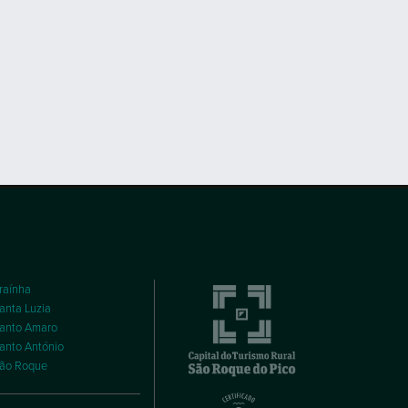
raínha
anta Luzia
anto Amaro
anto António
ão Roque