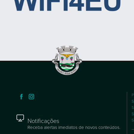
P
S
S
S
Notificações
S
Receba alertas imediatos de novos conteúdos.